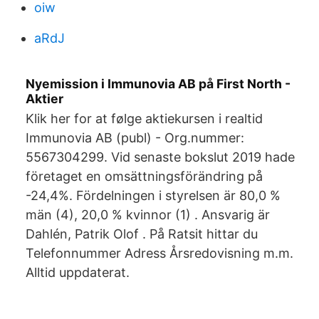
oiw
aRdJ
Nyemission i Immunovia AB på First North -
Aktier
Klik her for at følge aktiekursen i realtid
Immunovia AB (publ) - Org.nummer:
5567304299. Vid senaste bokslut 2019 hade
företaget en omsättningsförändring på
-24,4%. Fördelningen i styrelsen är 80,0 %
män (4), 20,0 % kvinnor (1) . Ansvarig är
Dahlén, Patrik Olof . På Ratsit hittar du
Telefonnummer Adress Årsredovisning m.m.
Alltid uppdaterat.