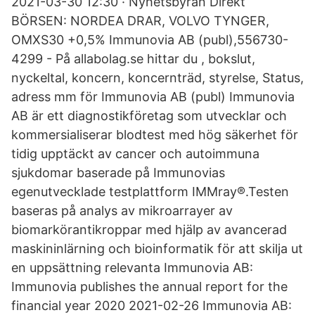
2021-03-30 12:30 · Nyhetsbyrån Direkt
BÖRSEN: NORDEA DRAR, VOLVO TYNGER,
OMXS30 +0,5% Immunovia AB (publ),556730-
4299 - På allabolag.se hittar du , bokslut,
nyckeltal, koncern, koncernträd, styrelse, Status,
adress mm för Immunovia AB (publ) Immunovia
AB är ett diagnostikföretag som utvecklar och
kommersialiserar blodtest med hög säkerhet för
tidig upptäckt av cancer och autoimmuna
sjukdomar baserade på Immunovias
egenutvecklade testplattform IMMray®.Testen
baseras på analys av mikroarrayer av
biomarkörantikroppar med hjälp av avancerad
maskininlärning och bioinformatik för att skilja ut
en uppsättning relevanta Immunovia AB:
Immunovia publishes the annual report for the
financial year 2020 2021-02-26 Immunovia AB: