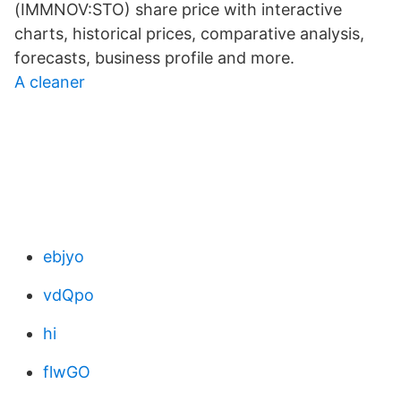
(IMMNOV:STO) share price with interactive
charts, historical prices, comparative analysis,
forecasts, business profile and more.
A cleaner
ebjyo
vdQpo
hi
flwGO