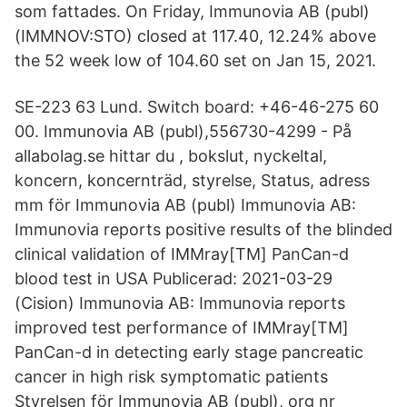
som fattades. On Friday, Immunovia AB (publ)
(IMMNOV:STO) closed at 117.40, 12.24% above
the 52 week low of 104.60 set on Jan 15, 2021.
SE-223 63 Lund. Switch board: +46-46-275 60
00. Immunovia AB (publ),556730-4299 - På
allabolag.se hittar du , bokslut, nyckeltal,
koncern, koncernträd, styrelse, Status, adress
mm för Immunovia AB (publ) Immunovia AB:
Immunovia reports positive results of the blinded
clinical validation of IMMray[TM] PanCan-d
blood test in USA Publicerad: 2021-03-29
(Cision) Immunovia AB: Immunovia reports
improved test performance of IMMray[TM]
PanCan-d in detecting early stage pancreatic
cancer in high risk symptomatic patients
Styrelsen för Immunovia AB (publ), org nr